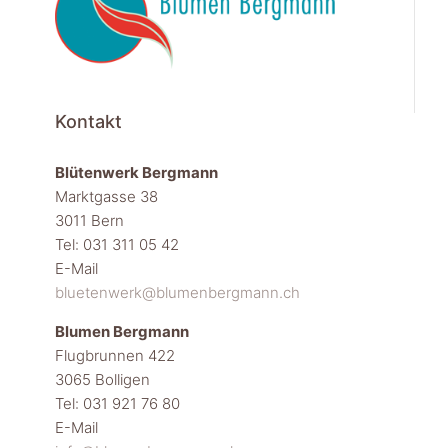
werden
Kontakt
Blütenwerk Bergmann
Marktgasse 38
3011 Bern
Tel: 031 311 05 42
E-Mail
bluetenwerk@blumenbergmann.ch
Blumen Bergmann
Flugbrunnen 422
3065 Bolligen
Tel: 031 921 76 80
E-Mail