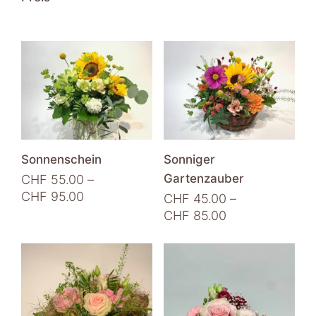
Sonnenschein
Sonniger
Gartenzauber
CHF
55.00
–
Preisspanne:
CHF
95.00
CHF
45.00
–
CHF 55.00
Preisspanne:
CHF
85.00
Dieses
bis
CHF 45.00
Produkt
Dieses
CHF 95.00
bis
weist
Produkt
CHF 85.00
mehrere
weist
Varianten
mehrere
auf.
Varianten