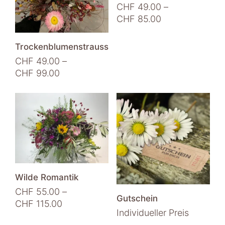
Produktseite
CHF
49.00
–
auf
gewählt
Preisspanne:
CHF
85.00
der
werden
CHF 49.00
Dieses
Produktseite
bis
Produkt
Trockenblumenstrauss
gewählt
CHF 85.00
weist
werden
CHF
49.00
–
mehrere
Preisspanne:
CHF
99.00
Varianten
CHF 49.00
Dieses
auf.
bis
Produkt
Die
CHF 99.00
weist
Optionen
mehrere
können
Varianten
auf
auf.
der
Die
Produktseite
Optionen
Wilde Romantik
gewählt
können
werden
CHF
55.00
–
auf
Gutschein
Preisspanne:
CHF
115.00
der
Individueller Preis
CHF 55.00
Dieses
Produktseite